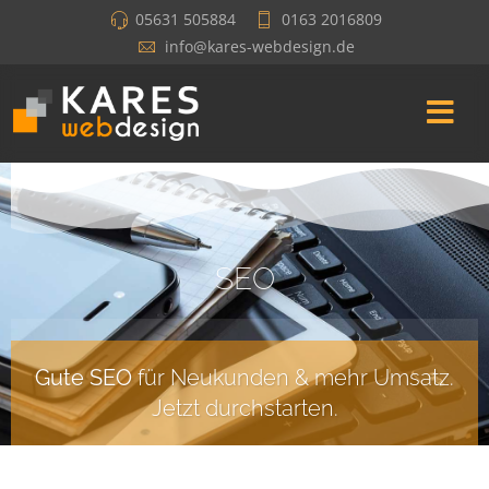
05631 505884
0163 2016809
info@kares-webdesign.de
SEO
Gute SEO
für Neukunden & mehr Umsatz.
Jetzt durchstarten.